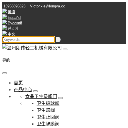
13958896823
Victor.xie@longva.cc
英语
Español
Русский
한국어
中文
导航
首页
产品中心
食品卫生级阀门
卫生级球阀
卫生蝶阀
卫生止回阀
卫生隔膜阀