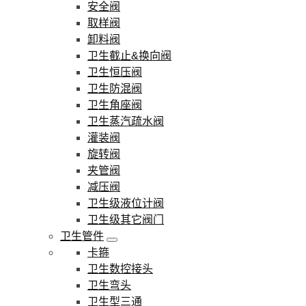
安全阀
取样阀
卸料阀
卫生截止&换向阀
卫生恒压阀
卫生防混阀
卫生角座阀
卫生蒸汽疏水阀
灌装阀
旋转阀
夹管阀
减压阀
卫生级液位计阀
卫生级其它阀门
卫生管件
卡箍
卫生数控接头
卫生弯头
卫生型三通