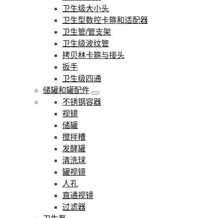
卫生级大小头
卫生型数控卡箍和适配器
卫生管/管支架
卫生级波纹管
拷贝林卡箍与接头
扳手
卫生级四通
储罐和罐配件
不锈钢容器
视镜
储罐
搅拌槽
发酵罐
清洗球
罐视镜
人孔
直通视镜
过滤器