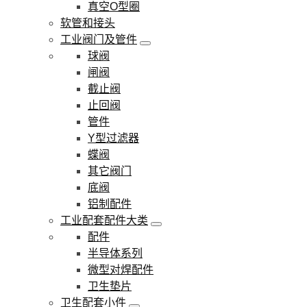
真空O型圈
软管和接头
工业阀门及管件
球阀
闸阀
截止阀
止回阀
管件
Y型过滤器
蝶阀
其它阀门
底阀
铝制配件
工业配套配件大类
配件
半导体系列
微型对焊配件
卫生垫片
卫生配套小件