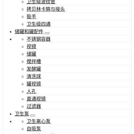
卫生级波纹管
拷贝林卡箍与接头
扳手
卫生级四通
储罐和罐配件
不锈钢容器
视镜
储罐
搅拌槽
发酵罐
清洗球
罐视镜
人孔
直通视镜
过滤器
卫生泵
卫生离心泵
自吸泵