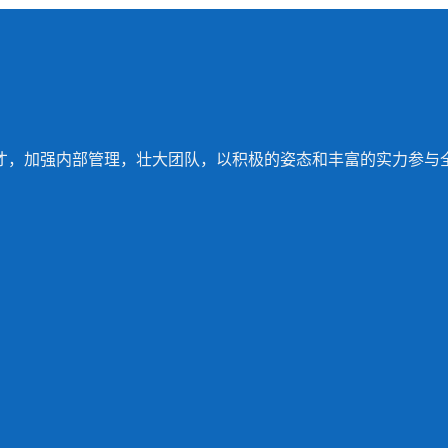
才，加强内部管理，壮大团队，以积极的姿态和丰富的实力参与