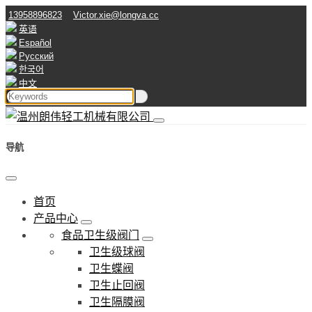
13958896823
Victor.xie@longva.cc
英语
Español
Русский
한국어
中文
导航
首页
产品中心
食品卫生级阀门
卫生级球阀
卫生蝶阀
卫生止回阀
卫生隔膜阀