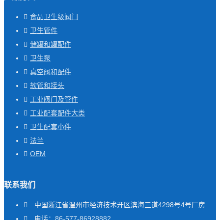
食品卫生级阀门
卫生管件
储罐和罐配件
卫生泵
真空阀和配件
软管和接头
工业阀门及管件
工业配套配件大类
卫生配套小件
法兰
OEM
联系我们
中国浙江省温州市经济技术开区滨海三道4298号4号厂房
电话：
86-577-86928882