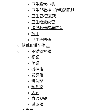
卫生级大小头
卫生型数控卡箍和适配器
卫生管/管支架
卫生级波纹管
拷贝林卡箍与接头
扳手
卫生级四通
储罐和罐配件
不锈钢容器
视镜
储罐
搅拌槽
发酵罐
清洗球
罐视镜
人孔
直通视镜
过滤器