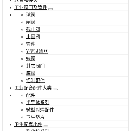
软管和接头
工业阀门及管件
球阀
闸阀
截止阀
止回阀
管件
Y型过滤器
蝶阀
其它阀门
底阀
铝制配件
工业配套配件大类
配件
半导体系列
微型对焊配件
卫生垫片
卫生配套小件