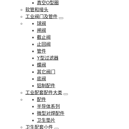
真空O型圈
软管和接头
工业阀门及管件
球阀
闸阀
截止阀
止回阀
管件
Y型过滤器
蝶阀
其它阀门
底阀
铝制配件
工业配套配件大类
配件
半导体系列
微型对焊配件
卫生垫片
卫生配套小件