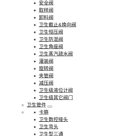
安全阀
取样阀
卸料阀
卫生截止&换向阀
卫生恒压阀
卫生防混阀
卫生角座阀
卫生蒸汽疏水阀
灌装阀
旋转阀
夹管阀
减压阀
卫生级液位计阀
卫生级其它阀门
卫生管件
卡箍
卫生数控接头
卫生弯头
卫生型三通