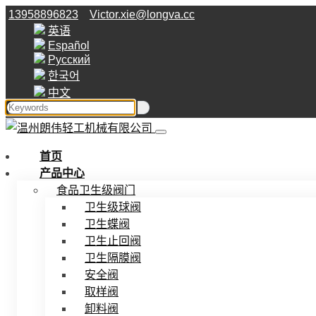
13958896823
Victor.xie@longva.cc
英语
Español
Русский
한국어
中文
首页
产品中心
食品卫生级阀门
卫生级球阀
卫生蝶阀
卫生止回阀
卫生隔膜阀
安全阀
取样阀
卸料阀