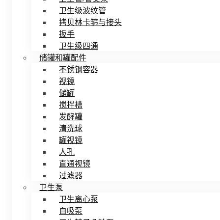
卫生级波纹管
拷贝林卡箍与接头
扳手
卫生级四通
储罐和罐配件
不锈钢容器
视镜
储罐
搅拌槽
发酵罐
清洗球
罐视镜
人孔
直通视镜
过滤器
卫生泵
卫生离心泵
自吸泵