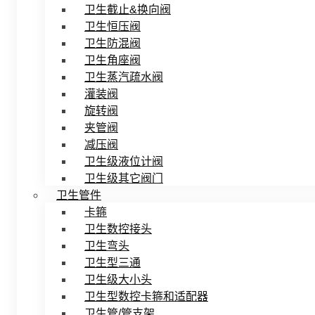
卫生截止&换向阀
卫生恒压阀
卫生防混阀
卫生角座阀
卫生蒸汽疏水阀
灌装阀
旋转阀
夹管阀
减压阀
卫生级液位计阀
卫生级其它阀门
卫生管件
卡箍
卫生数控接头
卫生弯头
卫生型三通
卫生级大小头
卫生型数控卡箍和适配器
卫生管/管支架