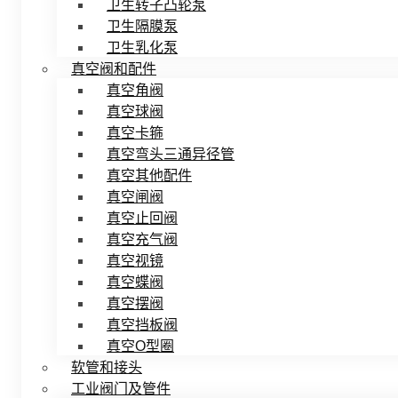
卫生转子凸轮泵
卫生隔膜泵
卫生乳化泵
真空阀和配件
真空角阀
真空球阀
真空卡箍
真空弯头三通异径管
真空其他配件
真空闸阀
真空止回阀
真空充气阀
真空视镜
真空蝶阀
真空摆阀
真空挡板阀
真空O型圈
软管和接头
工业阀门及管件