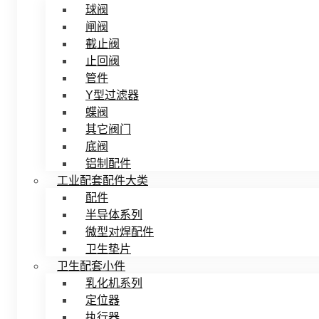
球阀
闸阀
截止阀
止回阀
管件
Y型过滤器
蝶阀
其它阀门
底阀
铝制配件
工业配套配件大类
配件
半导体系列
微型对焊配件
卫生垫片
卫生配套小件
乳化机系列
定位器
执行器