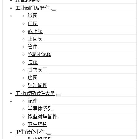
软管和接头
工业阀门及管件
球阀
闸阀
截止阀
止回阀
管件
Y型过滤器
蝶阀
其它阀门
底阀
铝制配件
工业配套配件大类
配件
半导体系列
微型对焊配件
卫生垫片
卫生配套小件