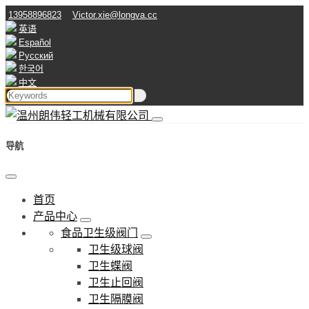
13958896823
Victor.xie@longva.cc
英语
Español
Русский
한국어
中文
导航
首页
产品中心
食品卫生级阀门
卫生级球阀
卫生蝶阀
卫生止回阀
卫生隔膜阀