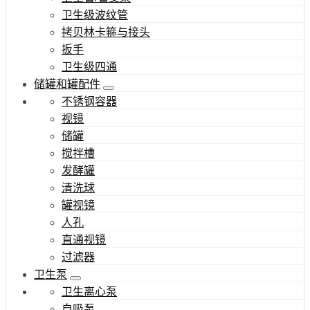
卫生级波纹管
拷贝林卡箍与接头
扳手
卫生级四通
储罐和罐配件
不锈钢容器
视镜
储罐
搅拌槽
发酵罐
清洗球
罐视镜
人孔
直通视镜
过滤器
卫生泵
卫生离心泵
自吸泵