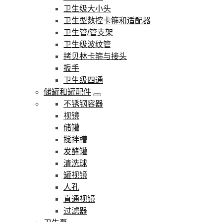
卫生级大小头
卫生型数控卡箍和适配器
卫生管/管支架
卫生级波纹管
拷贝林卡箍与接头
扳手
卫生级四通
储罐和罐配件
不锈钢容器
视镜
储罐
搅拌槽
发酵罐
清洗球
罐视镜
人孔
直通视镜
过滤器