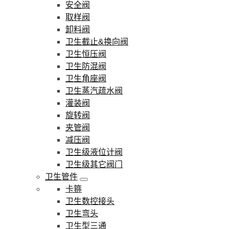
安全阀
取样阀
卸料阀
卫生截止&换向阀
卫生恒压阀
卫生防混阀
卫生角座阀
卫生蒸汽疏水阀
灌装阀
旋转阀
夹管阀
减压阀
卫生级液位计阀
卫生级其它阀门
卫生管件
卡箍
卫生数控接头
卫生弯头
卫生型三通