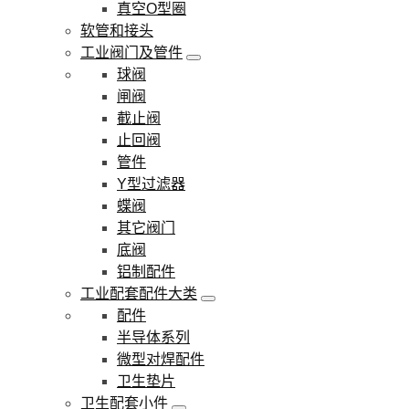
真空O型圈
软管和接头
工业阀门及管件
球阀
闸阀
截止阀
止回阀
管件
Y型过滤器
蝶阀
其它阀门
底阀
铝制配件
工业配套配件大类
配件
半导体系列
微型对焊配件
卫生垫片
卫生配套小件