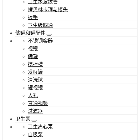
卫生级波纹管
拷贝林卡箍与接头
扳手
卫生级四通
储罐和罐配件
不锈钢容器
视镜
储罐
搅拌槽
发酵罐
清洗球
罐视镜
人孔
直通视镜
过滤器
卫生泵
卫生离心泵
自吸泵