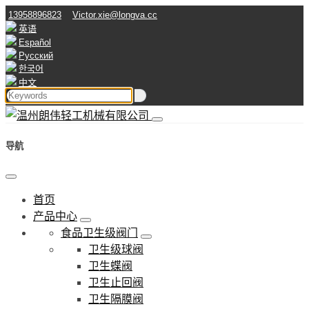
13958896823
Victor.xie@longva.cc
英语
Español
Русский
한국어
中文
导航
首页
产品中心
食品卫生级阀门
卫生级球阀
卫生蝶阀
卫生止回阀
卫生隔膜阀