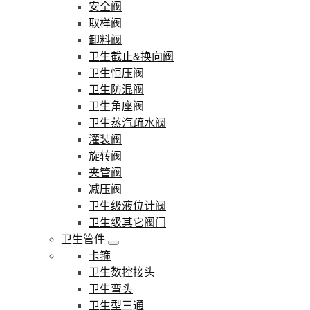
安全阀
取样阀
卸料阀
卫生截止&换向阀
卫生恒压阀
卫生防混阀
卫生角座阀
卫生蒸汽疏水阀
灌装阀
旋转阀
夹管阀
减压阀
卫生级液位计阀
卫生级其它阀门
卫生管件
卡箍
卫生数控接头
卫生弯头
卫生型三通