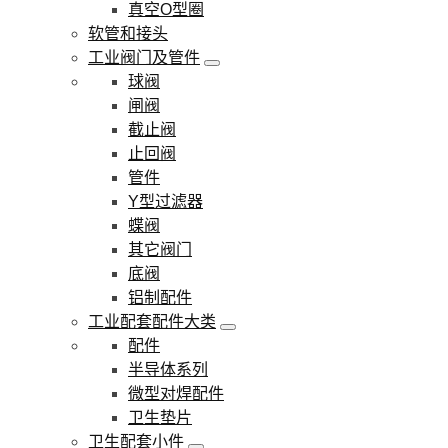
真空O型圈
软管和接头
工业阀门及管件
球阀
闸阀
截止阀
止回阀
管件
Y型过滤器
蝶阀
其它阀门
底阀
铝制配件
工业配套配件大类
配件
半导体系列
微型对焊配件
卫生垫片
卫生配套小件