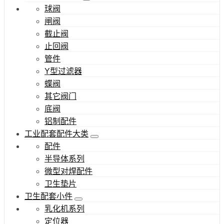
球阀
闸阀
截止阀
止回阀
管件
Y型过滤器
蝶阀
其它阀门
底阀
铝制配件
工业配套配件大类
配件
半导体系列
微型对焊配件
卫生垫片
卫生配套小件
乳化机系列
定位器