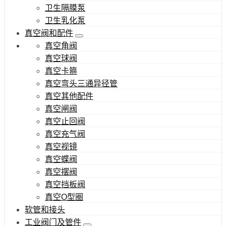
卫生隔膜泵
卫生乳化泵
真空阀和配件
真空角阀
真空球阀
真空卡箍
真空弯头三通异径管
真空其他配件
真空闸阀
真空止回阀
真空充气阀
真空视镜
真空蝶阀
真空摆阀
真空挡板阀
真空O型圈
软管和接头
工业阀门及管件