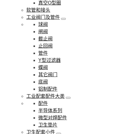
真空O型圈
软管和接头
工业阀门及管件
球阀
闸阀
截止阀
止回阀
管件
Y型过滤器
蝶阀
其它阀门
底阀
铝制配件
工业配套配件大类
配件
半导体系列
微型对焊配件
卫生垫片
卫生配套小件