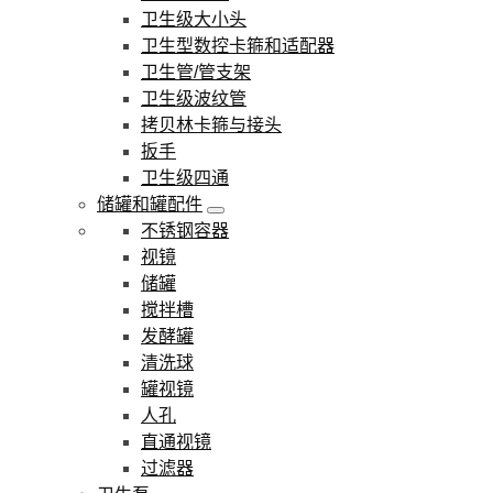
卫生级大小头
卫生型数控卡箍和适配器
卫生管/管支架
卫生级波纹管
拷贝林卡箍与接头
扳手
卫生级四通
储罐和罐配件
不锈钢容器
视镜
储罐
搅拌槽
发酵罐
清洗球
罐视镜
人孔
直通视镜
过滤器