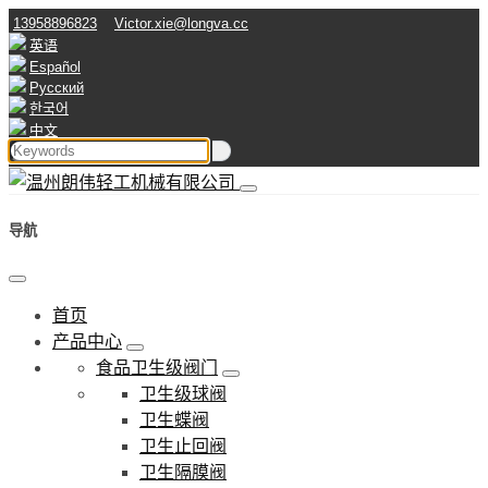
13958896823
Victor.xie@longva.cc
英语
Español
Русский
한국어
中文
导航
首页
产品中心
食品卫生级阀门
卫生级球阀
卫生蝶阀
卫生止回阀
卫生隔膜阀