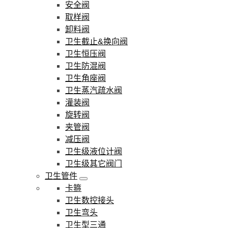
安全阀
取样阀
卸料阀
卫生截止&换向阀
卫生恒压阀
卫生防混阀
卫生角座阀
卫生蒸汽疏水阀
灌装阀
旋转阀
夹管阀
减压阀
卫生级液位计阀
卫生级其它阀门
卫生管件
卡箍
卫生数控接头
卫生弯头
卫生型三通