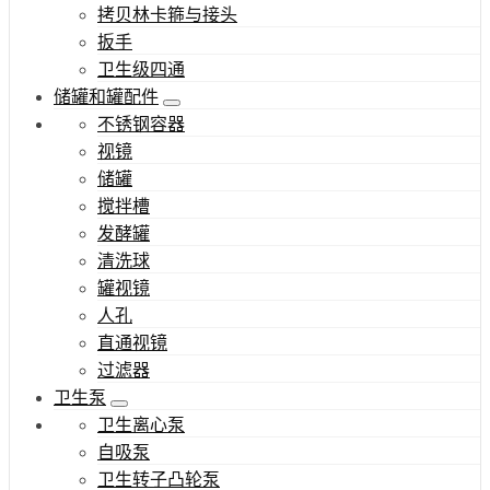
拷贝林卡箍与接头
扳手
卫生级四通
储罐和罐配件
不锈钢容器
视镜
储罐
搅拌槽
发酵罐
清洗球
罐视镜
人孔
直通视镜
过滤器
卫生泵
卫生离心泵
自吸泵
卫生转子凸轮泵